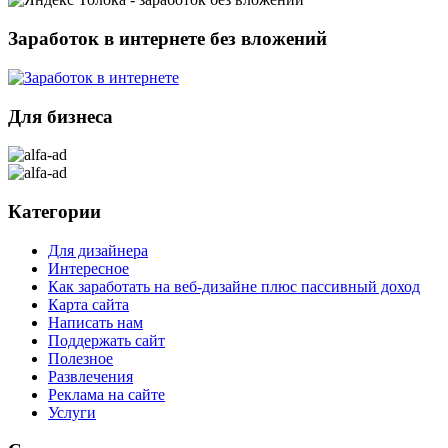
Заработок в интернете без вложений
Для бизнеса
Встреча с прошлым
Однажды на улице я
встретила его. Это был
взрослый мужчина…
Категории
Читать далее ...
Для дизайнера
Интересное
Как заработать на веб-дизайне плюс пассивный доход
Карта сайта
Написать нам
Поддержать сайт
Полезное
Развлечения
Реклама на сайте
Услуги
Забытые часы или