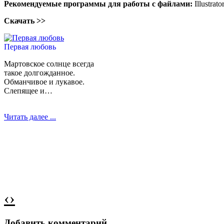
Рекомендуемые программы для работы с файлами:
Illustrat
Скачать >>
Первая любовь
Мартовское солнце всегда
такое долгожданное.
Обманчивое и лукавое.
Слепящее и…
Читать далее ...
‹
›
Случай в маршрутке
Еду сегодня в маршрутке,
Добавить комментарий