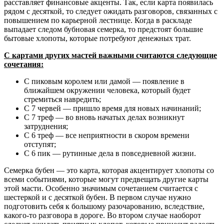
расставляет финансовые акценты. Так, если карта появилась
рядом с десяткой, то следует ожидать разговоров, связанных с
повышением по карьерной лестнице. Когда в раскладе
выпадает следом бубновая семерка, то предстоят большие
бытовые хлопоты, которые потребуют денежных трат.
С картами других мастей важными считаются следующие
сочетания:
С пиковым королем или дамой — появление в
ближайшем окружении человека, который будет
стремиться навредить;
С 7 червей — пришло время для новых начинаний;
С 7 треф — во вновь начатых делах возникнут
затруднения;
С 6 треф — все неприятности в скором времени
отступят;
С 6 пик — рутинные дела в повседневной жизни.
Семерка бубен — это карта, которая акцентирует хлопоты со
всеми событиями, которые могут предвещать другие карты
этой масти. Особенно значимым сочетанием считается с
шестеркой и с десяткой бубен. В первом случае нужно
подготовить себя к большому разочарованию, вследствие,
какого-то разговора в дороге. Во втором случае наоборот