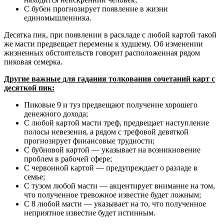
С бубен прогнозирует появление в жизни
единомышленника.
Десятка пик, при появлении в раскладе с любой картой такой
же масти предвещает перемены к худшему. Об изменении
жизненных обстоятельств говорит расположенная рядом
пиковая семерка.
Другие важные для гадания толкования сочетаний карт с
десяткой пик:
Пиковые 9 и туз предвещают получение хорошего
денежного дохода;
С любой картой масти треф, предвещает наступление
полосы невезения, а рядом с трефовой девяткой
прогнозирует финансовые трудности;
С бубновой картой — указывает на возникновение
проблем в рабочей сфере;
С червонной картой — предупреждает о разладе в
семье;
С тузом любой масти — акцентирует внимание на том,
что полученное тревожное известие будет ложным;
С 8 любой масти — указывает на то, что полученное
неприятное известие будет истинным.