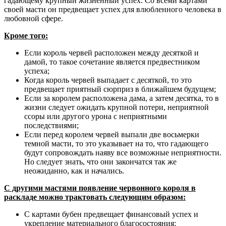
гадающему крупный жизненный успех. Со всеми картами
своей масти он предвещает успех для влюбленного человека в
любовной сфере.
Кроме того:
Если король червей расположен между десяткой и
дамой, то такое сочетание является предвестником
успеха;
Когда король червей выпадает с десяткой, то это
предвещает приятный сюрприз в ближайшем будущем;
Если за королем расположена дама, а затем десятка, то в
жизни следует ожидать крупной потери, неприятной
ссоры или другого урона с неприятными
последствиями;
Если перед королем червей выпали две восьмерки
темной масти, то это указывает на то, что гадающего
будут сопровождать наяву все возможные неприятности.
Но следует знать, что они закончатся так же
неожиданно, как и начались.
С другими мастями появление червонного короля в
раскладе можно трактовать следующим образом:
С картами бубен предвещает финансовый успех и
укрепление материального благосостояния;