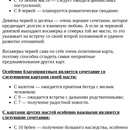
С 10 любой масти — следует ожидать финансовых
поступлений;
С 8 червей — планируется романтическое свидание.
Девятка червей и десятка — очень хорошее сочетание, которое
предвещает долгую и взаимную любовь. А если за червовой
девяткой выпадают восьмерка и семерка той же масти, то это
указывает на встречу со своей второй половинкой и удачное
развитие отношений.
Восьмерка червей сама по себе очень позитивная карта,
поэтому способна сгладить самые неприятные
предзнаменования других карт.
Особенно благоприятным является сочетание со
следующими картами своей масти:
С валетом — ожидается приятная беседа с милым
человеком;
С 9 — ожидается встреча с дальними родственниками;
С 7 — получение радостной новости.
С картами других мастей особенно важными являются
следующие сочетания:
С 10 бубен — получение большого наследства, особенно