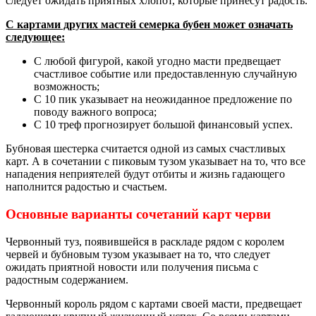
следует ожидать приятных хлопот, которые принесут радость.
С картами других мастей семерка бубен может означать
следующее:
С любой фигурой, какой угодно масти предвещает
счастливое событие или предоставленную случайную
возможность;
С 10 пик указывает на неожиданное предложение по
поводу важного вопроса;
С 10 треф прогнозирует большой финансовый успех.
Бубновая шестерка считается одной из самых счастливых
карт. А в сочетании с пиковым тузом указывает на то, что все
нападения неприятелей будут отбиты и жизнь гадающего
наполнится радостью и счастьем.
Основные варианты сочетаний карт черви
Червонный туз, появившейся в раскладе рядом с королем
червей и бубновым тузом указывает на то, что следует
ожидать приятной новости или получения письма с
радостным содержанием.
Червонный король рядом с картами своей масти, предвещает