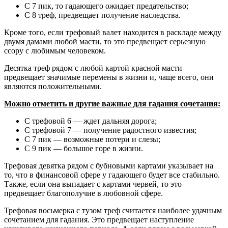
С 7 пик, то гадающего ожидает предательство;
С 8 треф, предвещает получение наследства.
Кроме того, если трефовый валет находится в раскладе между
двумя дамами любой масти, то это предвещает серьезную
ссору с любимым человеком.
Десятка треф рядом с любой картой красной масти
предвещает значимые перемены в жизни и, чаще всего, они
являются положительными.
Можно отметить и другие важные для гадания сочетания:
С трефовой 6 — ждет дальняя дорога;
С трефовой 7 — получение радостного известия;
С 7 пик — возможные потери и слезы;
С 9 пик — большое горе в жизни.
Трефовая девятка рядом с бубновыми картами указывает на
то, что в финансовой сфере у гадающего будет все стабильно.
Также, если она выпадает с картами червей, то это
предвещает благополучие в любовной сфере.
Трефовая восьмерка с тузом треф считается наиболее удачным
сочетанием для гадания. Это предвещает наступление