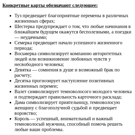
Конкретные карты обозначают следующее:
Туз предвещает благоприятные перемены в различных
жизненных сферах;
Шестерка предупреждает о том, что любые начинания в
ближайшем будущем окажутся бесполезными, а поездки
— неудачными;
Семерка предвещает начало успешного жизненного
периода;
Восьмерка символизирует компанию авторитетных
людей или возникновение любовных чувств у
несвободного человека;
Девятка — сомнения в душе и возможный брак по
расчету;
Десятка прогнозирует наступление позитивных
жизненных перемен;
Валет символизирует темноволосого молодого человека
и подтверждает правильность карточного расклада;
Дама символизирует приятельницу, темноволосую
женщину с благополучной судьбой и предвещает
воровство;
Король — успешный, внимательный и важный
темноволосый мужчина, способный помочь решить
любые ваши проблемы.