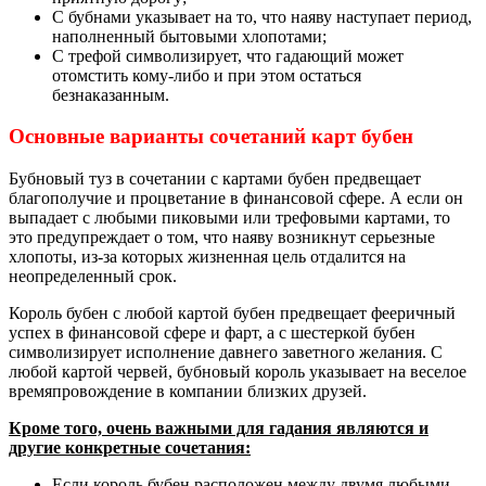
С бубнами указывает на то, что наяву наступает период,
наполненный бытовыми хлопотами;
С трефой символизирует, что гадающий может
отомстить кому-либо и при этом остаться
безнаказанным.
Основные варианты сочетаний карт бубен
Бубновый туз в сочетании с картами бубен предвещает
благополучие и процветание в финансовой сфере. А если он
выпадает с любыми пиковыми или трефовыми картами, то
это предупреждает о том, что наяву возникнут серьезные
хлопоты, из-за которых жизненная цель отдалится на
неопределенный срок.
Король бубен с любой картой бубен предвещает фееричный
успех в финансовой сфере и фарт, а с шестеркой бубен
символизирует исполнение давнего заветного желания. С
любой картой червей, бубновый король указывает на веселое
времяпровождение в компании близких друзей.
Кроме того, очень важными для гадания являются и
другие конкретные сочетания:
Если король бубен расположен между двумя любыми