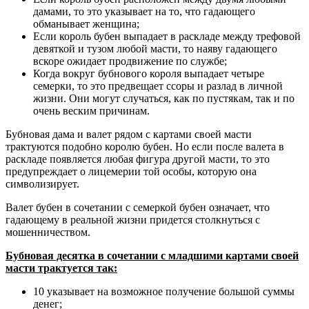
дамами, то это указывает на то, что гадающего
обманывает женщина;
Если король бубен выпадает в раскладе между трефовой
девяткой и тузом любой масти, то наяву гадающего
вскоре ожидает продвижение по службе;
Когда вокруг бубнового короля выпадает четыре
семерки, то это предвещает ссоры и разлад в личной
жизни. Они могут случаться, как по пустякам, так и по
очень веским причинам.
Бубновая дама и валет рядом с картами своей масти
трактуются подобно королю бубен. Но если после валета в
раскладе появляется любая фигура другой масти, то это
предупреждает о лицемерии той особы, которую она
символизирует.
Валет бубен в сочетании с семеркой бубен означает, что
гадающему в реальной жизни придется столкнуться с
мошенничеством.
Бубновая десятка в сочетании с младшими картами своей
масти трактуется так:
10 указывает на возможное получение большой суммы
денег;