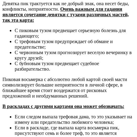
Девятка пик трактуется как не добрый знак, она несет беды,
конфликты, неприятности.
Очень важным для гадания
является сочетание девятки с тузами различных мастей,
так эта карта:
С пиковым тузом предвещает серьезную болезнь для
гадающего;
С трефовым тузом предупреждает об обмане и
предательстве;
С червонным тузом прогнозирует веселую вечеринку в
кругу друзей;
С бубновым тузом предвещает судебное
разбирательство.
Пиковая восьмерка с абсолютно любой картой своей масти
символизирует большие неприятности в личной сфере, в
ближайшее время стоит воздержатся от рисковых
предложений и необдуманных решений.
В раскладах с другими картами она может обозначать:
Если следом выпала трефовая дама, то это указывает на
измену или предательство любимого человека;
Если в раскладе, где выпала карта восьмерка пик,
присутствуют семь и более треф, то это является